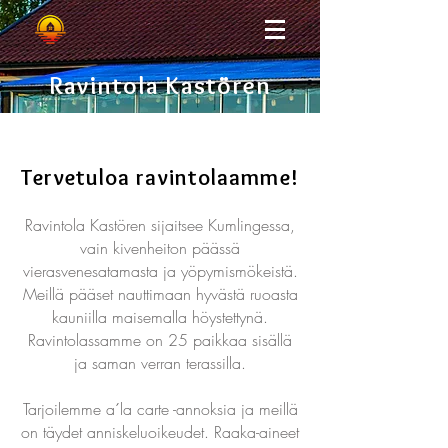
Ravintola Kastören
Tervetuloa ravintolaamme!
Ravintola Kastören sijaitsee Kumlingessa,
vain kivenheiton päässä
vierasvenesatamasta ja yöpymismökeistä.
Meillä pääset nauttimaan hyvästä ruoasta
kauniilla maisemalla höystettynä.
Ravintolassamme on 25 paikkaa sisällä
ja saman verran terassilla.
Tarjoilemme a´la carte -annoksia ja meillä
on täydet anniskeluoikeudet. Raaka-aineet